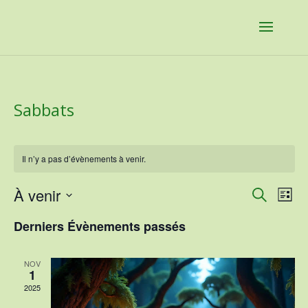
Sabbats
Il n’y a pas d’évènements à venir.
Recher
Nav
À venir
Recherche
Liste
de
et
Sélectionnez
vu
naviga
Derniers Évènements passés
une
Év
de
date.
vues
NOV
1
Évène
2025